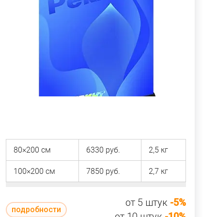
80×200 см
6330 руб.
2,5 кг
100×200 см
7850 руб.
2,7 кг
от 5 штук
-5%
подробности
от 10 штук
-10%