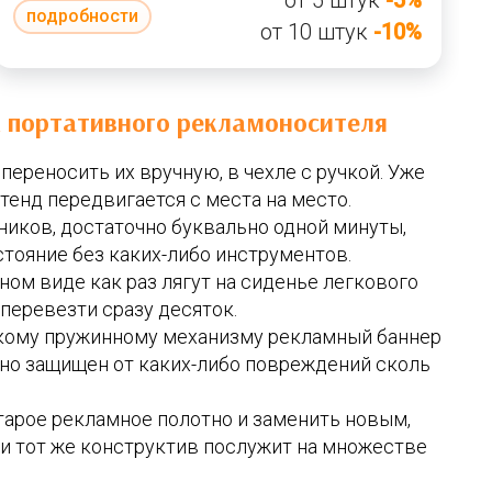
от 5 штук
-5%
подробности
от 10 штук
-10%
к портативного рекламоносителя
ереносить их вручную, в чехле с ручкой. Уже
енд передвигается с места на место.
иков, достаточно буквально одной минуты,
стояние без каких-либо инструментов.
ом виде как раз лягут на сиденье легкового
перевезти сразу десяток.
кому пружинному механизму рекламный баннер
жно защищен от каких-либо повреждений сколь
тарое рекламное полотно и заменить новым,
н и тот же конструктив послужит на множестве