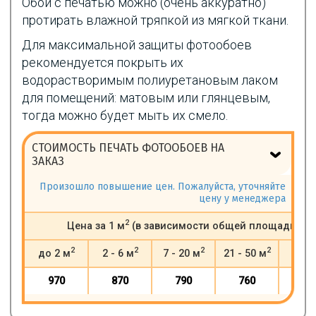
Обои с печатью можно (очень аккуратно)
протирать влажной тряпкой из мягкой ткани.
Для максимальной защиты фотообоев
рекомендуется покрыть их
водорастворимым полиуретановым лаком
для помещений: матовым или глянцевым,
тогда можно будет мыть их смело.
СТОИМОСТЬ ПЕЧАТЬ ФОТООБОЕВ НА
ЗАКАЗ
Произошло повышение цен. Пожалуйста, уточняйте
цену у менеджера
2
Цена за 1 м
(в зависимости общей площади)
2
2
2
2
до 2 м
2 - 6 м
7 - 20 м
21 - 50 м
от 5
970
870
790
760
73