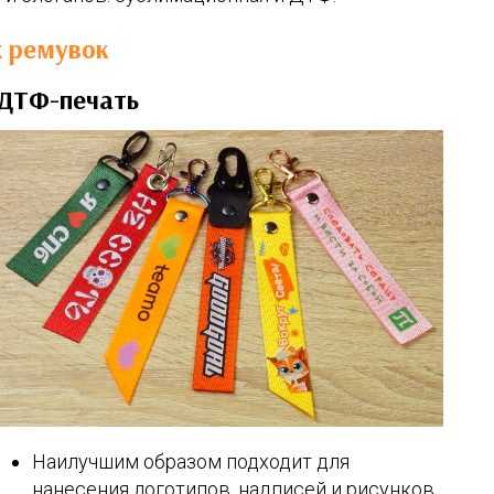
х ремувок
ДТФ-печать
Наилучшим образом подходит для
нанесения логотипов, надписей и рисунков