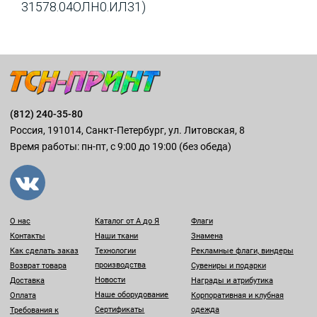
31578.04ОЛН0.ИЛ31)
(812) 240-35-80
Россия, 191014, Санкт-Петербург, ул. Литовская, 8
Время работы: пн-пт, с 9:00 до 19:00 (без обеда)
О нас
Каталог от А до Я
Флаги
Контакты
Наши ткани
Знамена
Как сделать заказ
Технологии
Рекламные флаги, виндеры
производства
Возврат товара
Сувениры и подарки
Новости
Доставка
Награды и атрибутика
Наше оборудование
Оплата
Корпоративная и клубная
Сертификаты
одежда
Требования к