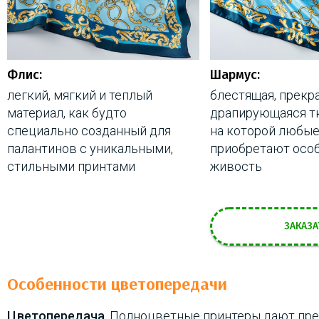
Флис:
Шармус:
легкий, мягкий и теплый
блестящая, прекр
материал, как будто
драпирующаяся тк
специально созданный для
на которой любые
палантинов с уникальными,
приобретают осо
стильными принтами
живость
ЗАКАЗА
Особенности цветопередачи
Цветопередача
. Полноцветные принтеры дают пр