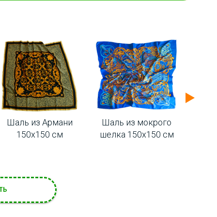
Шаль из Армани
Шаль из мокрого
Шаль
150х150 см
шелка 150х150 см
ше
ТЬ