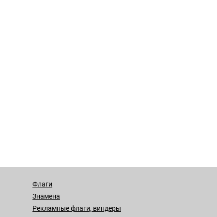
Флаги
Знамена
Рекламные флаги, виндеры