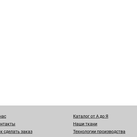
нас
Каталог от А до Я
онтакты
Наши ткани
к сделать заказ
Технологии производства