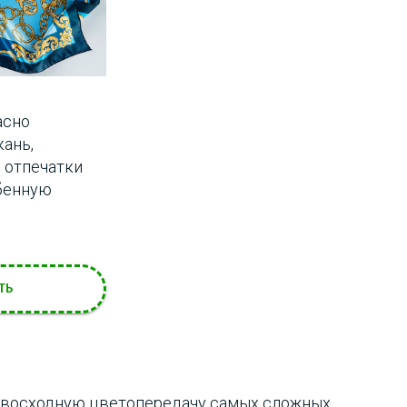
асно
ань,
 отпечатки
бенную
ТЬ
евосходную цветопередачу самых сложных