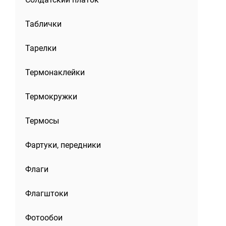
Таблички
Тарелки
Термонаклейки
Термокружки
Термосы
рмани
Шаль из мокрого
Шаль «Львица» и
 см
шелка 150х150 см
шелка Армани
Фартуки, передники
Флаги
Флагштоки
Фотообои