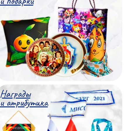
и подарки
Награды
и атрибутика