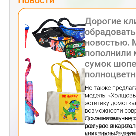
Новости
Дорогие кл
обрадовать
новостью. 
пополнили 
сумок шопе
полноцветн
Но также предлаг
модель: «Холщовы
эстетику домотка
возможности совр
Дополнительные о
Осмелимся утверж
ремувок и карман
шагнуло значите
уникальный мерч.
шопперов из двун