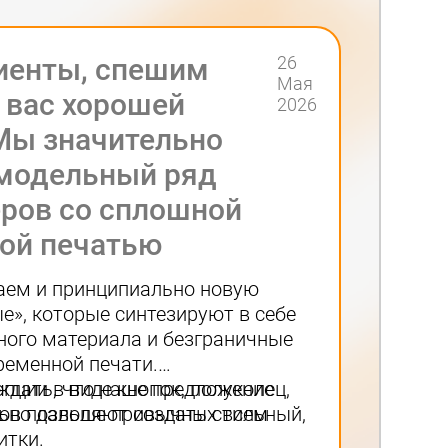
иенты, спешим
26
Мая
 вас хорошей
2026
Мы значительно
модельный ряд
ров со сплошной
ой печатью
аем и принципиально новую
е», которые синтезируют в себе
ного материала и безграничные
еменной печати.
пции в виде кнопок, полуколец,
дать, что наше предложение
ов позволяют создать стильный,
льно дальше привычных всем
итки.