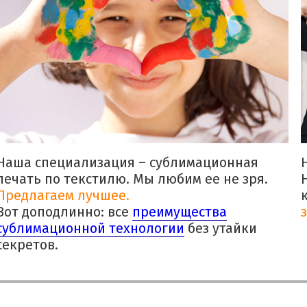
Наша специализация – сублимационная
печать по текстилю. Мы любим ее не зря.
Предлагаем лучшее.
Вот доподлинно: все
преимущества
сублимационной технологии
без утайки
секретов.