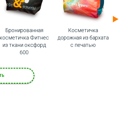
Бронированная
Косметичка
Косме
косметичка Фитнес
дорожная из бархата
с
из ткани оксфорд
с печатью
600
ТЬ