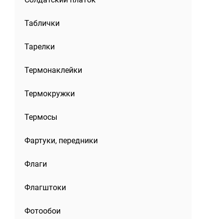
Таблички
Тарелки
именная
Косметичка Фитнес
Косметичка Фитн
ипом
из оксфорда 600 с
из ткани оксфор
Термонаклейки
логотипом
600 с логотипом
Термокружки
Термосы
Фартуки, передники
Флаги
Флагштоки
Фотообои