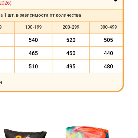
2026)
а 1 шт. в зависимости от количества
9
100-199
200-299
300-499
5
540
520
505
0
465
450
440
5
510
495
480
а