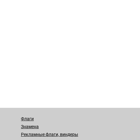
Флаги
Знамена
Рекламные флаги, виндеры