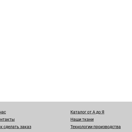
нас
Каталог от А до Я
онтакты
Наши ткани
к сделать заказ
Технологии производства