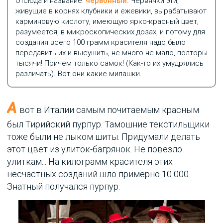
Отсюда и название:
червонный
. Червячки эти,
живущие в корнях клубники и ежевики, вырабатывают
карминовую кислоту, имеющую ярко-красный цвет,
разумеется, в микроскопических дозах, и потому для
создания всего 100 грамм красителя надо было
передавить их и высушить, не много не мало, полторы
тысячи! Причем только самок! (Как-то их умудрялись
различать). Вот они какие милашки.
А
вот в Италии самым почитаемым красным
был Тирийский пурпур. Тамошние текстильщики
тоже были не лыком шиты. Придумали делать
этот цвет из улиток-багрянок. Не повезло
улиткам... На килограмм красителя этих
несчастных созданий шло примерно 10 000.
Знатный получался пурпур.