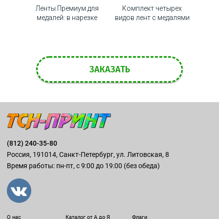
ли с
Ленты Премиум для
Комплект четырех
Ярка
ей
медалей: в нарезке
видов лент с медалями
ЗАКАЗАТЬ
(812) 240-35-80
Россия, 191014, Санкт-Петербург, ул. Литовская, 8
Время работы: пн-пт, с 9:00 до 19:00 (без обеда)
О нас
Каталог от А до Я
Флаги